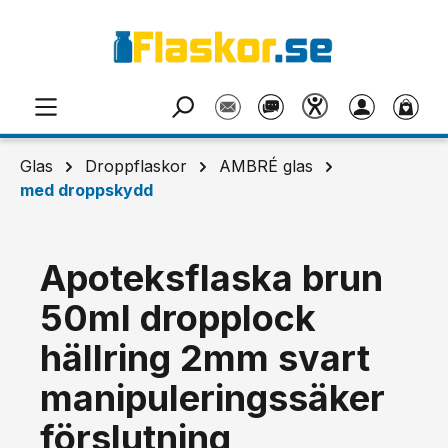
Hoppa till huvudinnehåll
Glas
Droppflaskor
AMBRÉ glas
med droppskydd
Apoteksflaska brun
50ml dropplock
hällring 2mm svart
manipuleringssäker
förslutning