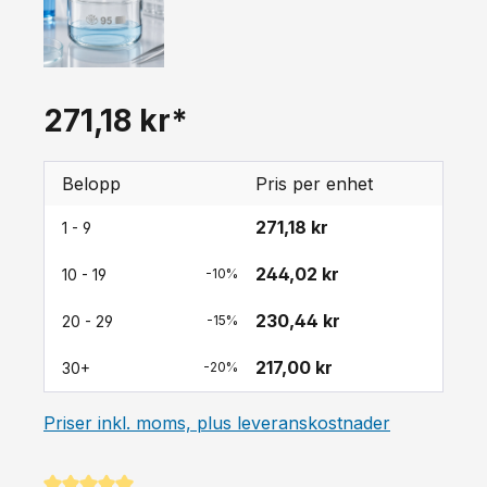
271,18 kr*
Belopp
Pris per enhet
271,18 kr
1 - 9
244,02 kr
10 - 19
-10%
230,44 kr
20 - 29
-15%
217,00 kr
30+
-20%
Priser inkl. moms, plus leveranskostnader