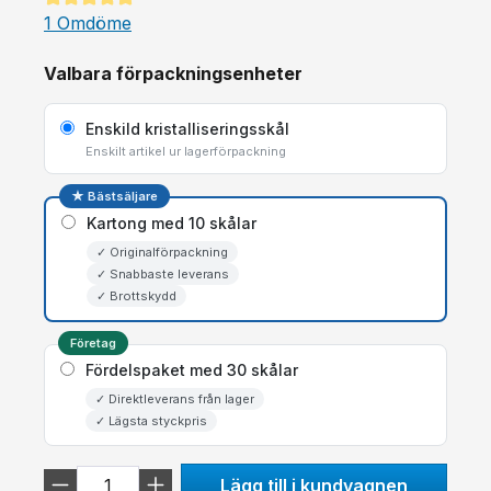
Genomsnittligt betyg på 5 av 5 stjärnor
1 Omdöme
Valbara förpackningsenheter
Enskild kristalliseringsskål
Enskilt artikel ur lagerförpackning
★ Bästsäljare
Kartong med 10 skålar
✓ Originalförpackning
✓ Snabbaste leverans
✓ Brottskydd
Företag
Fördelspaket med 30 skålar
✓ Direktleverans från lager
✓ Lägsta styckpris
Lägg till i kundvagnen