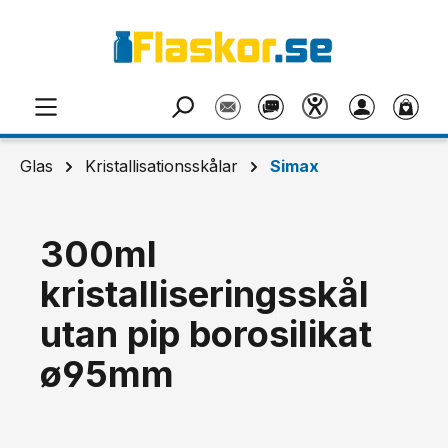
Hoppa till huvudinnehåll
Glas
Kristallisationsskålar
Simax
300ml
kristalliseringsskål
utan pip borosilikat
ø95mm