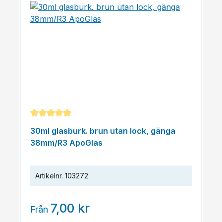
Genomsnittligt betyg på 5 av 5 stjärnor
30ml glasburk. brun utan lock, gänga
38mm/R3 ApoGlas
Artikelnr.
103272
7,00 kr
Från