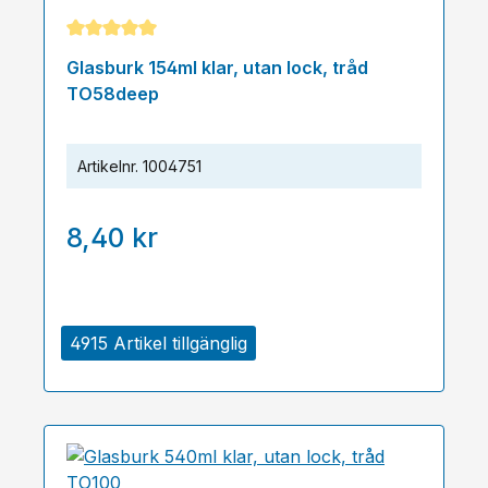
Genomsnittligt betyg på 5 av 5 stjärnor
Glasburk 154ml klar, utan lock, tråd
TO58deep
Artikelnr.
1004751
8,40 kr
4915 Artikel tillgänglig