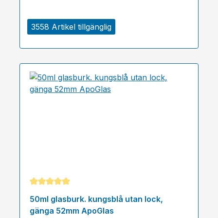
3558 Artikel tillgänglig
Genomsnittligt betyg på 5 av 5 stjärnor
50ml glasburk. kungsblå utan lock,
gänga 52mm ApoGlas