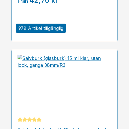
42,70 kr
Från
978 Artikel tillgänglig
Genomsnittligt betyg på 5 av 5 stjärnor