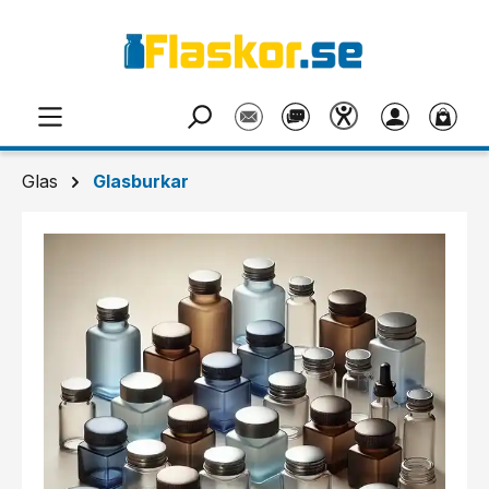
Hoppa till huvudinnehåll
Glas
Glasburkar