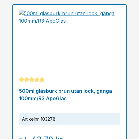
Genomsnittligt betyg på 5 av 5 stjärnor
500ml glasburk brun utan lock, gänga
100mm/R3 ApoGlas
Artikelnr.
103278