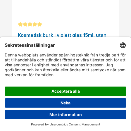
Genomsnittligt betyg på 5 av 5 stjärnor
Kosmetisk burk i violett glas 15ml, utan
lock
Artikelnr.
103538
27,30 kr
Från
Utsolgd