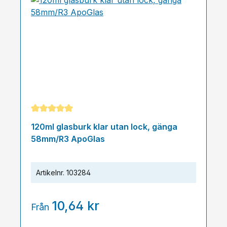
Genomsnittligt betyg på 5 av 5 stjärnor
120ml glasburk klar utan lock, gänga
58mm/R3 ApoGlas
Artikelnr.
103284
10,64 kr
Från