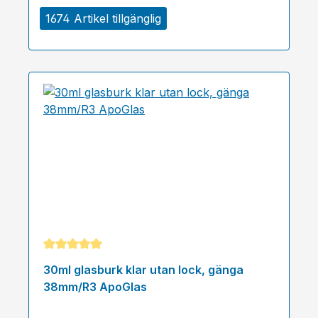
1674 Artikel tillgänglig
Genomsnittligt betyg på 5 av 5 stjärnor
30ml glasburk klar utan lock, gänga
38mm/R3 ApoGlas