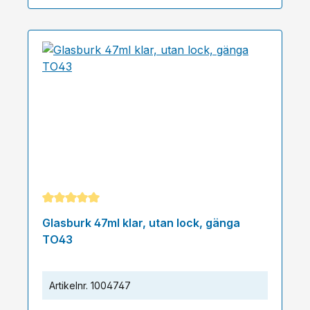
Genomsnittligt betyg på 5 av 5 stjärnor
Glasburk 47ml klar, utan lock, gänga
TO43
Artikelnr.
1004747