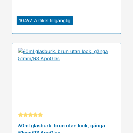
10497 Artikel tillgänglig
Genomsnittligt betyg på 5 av 5 stjärnor
60ml glasburk. brun utan lock, gänga
51mm/R3 ApoGlas