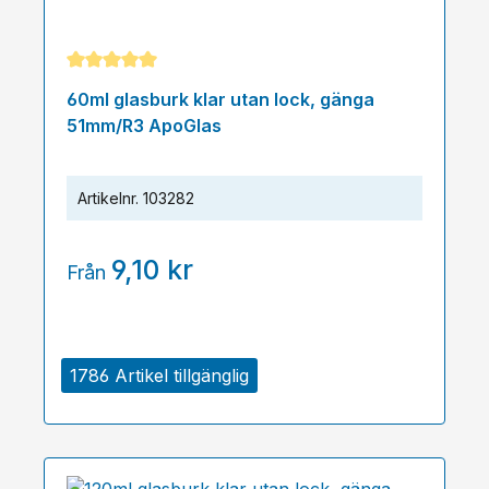
Genomsnittligt betyg på 5 av 5 stjärnor
60ml glasburk klar utan lock, gänga
51mm/R3 ApoGlas
Artikelnr.
103282
9,10 kr
Från
1786 Artikel tillgänglig