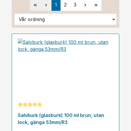
Sida
Sida
Sida
1
2
3
Genomsnittligt betyg på 5 av 5 stjärnor
Salvburk (glasburk) 100 ml brun, utan
lock, gänga 53mm/R3