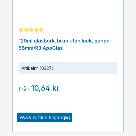
Genomsnittligt betyg på 5 av 5 stjärnor
120ml glasburk. brun utan lock, gänga
58mm/R3 ApoGlas
Artikelnr.
103276
10,64 kr
Från
9646 Artikel tillgänglig