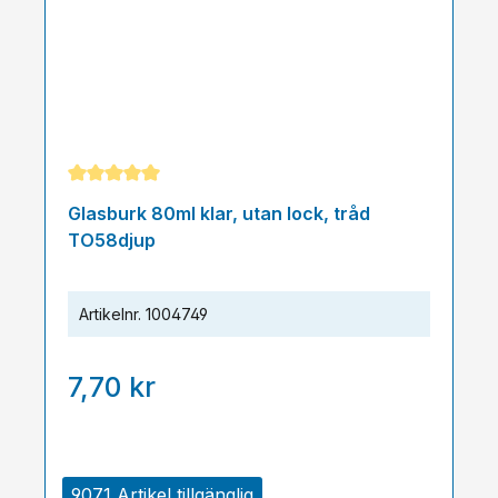
Genomsnittligt betyg på 5 av 5 stjärnor
Glasburk 80ml klar, utan lock, tråd
TO58djup
Artikelnr.
1004749
7,70 kr
9071 Artikel tillgänglig