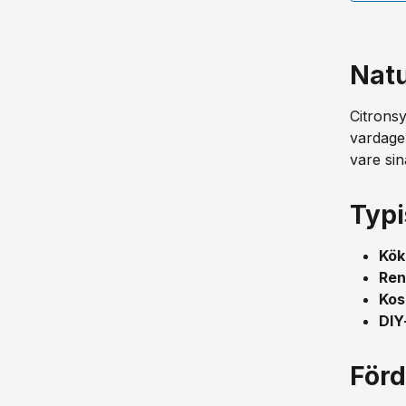
Natu
Citrons
vardagen
vare sin
Typ
Kök
Ren
Kos
DIY
Förd