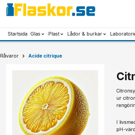
pa till huvudinnehåll
Hoppa till sökning
Hoppa till huvudnavigering
Startsida
Glas
Plast
Lådor & burkar
Laboratori
Råvaror
Acide citrique
Cit
Citronsy
ur citr
rengöri
I livsme
pH-värde