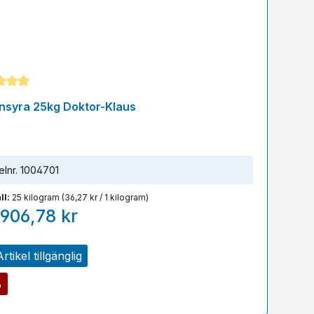
snittligt betyg på 5 av 5 stjärnor
onsyra 25kg Doktor-Klaus
elnr.
1004701
ll:
25 kilogram
(36,27 kr / 1 kilogram)
906,78 kr
rtikel tillgänglig
%