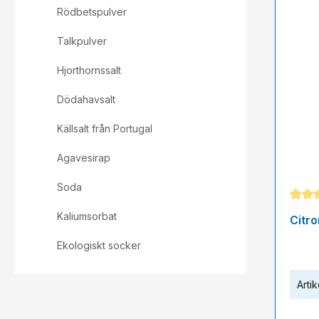
Rödbetspulver
Talkpulver
Hjorthornssalt
Dödahavsalt
Källsalt från Portugal
Agavesirap
Soda
Genom
Kaliumsorbat
Citr
Ekologiskt socker
Artik