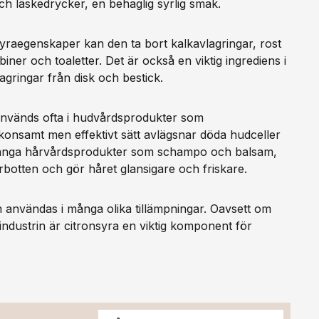
ch läskedrycker, en behaglig syrlig smak.
syraegenskaper kan den ta bort kalkavlagringar, rost
er och toaletter. Det är också en viktig ingrediens i
lagringar från disk och bestick.
används ofta i hudvårdsprodukter som
konsamt men effektivt sätt avlägsnar döda hudceller
i många hårvårdsprodukter som schampo och balsam,
hårbotten och gör håret glansigare och friskare.
 användas i många olika tillämpningar. Oavsett om
aindustrin är citronsyra en viktig komponent för