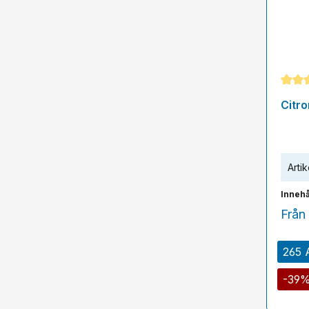
Genom
Citr
Artik
Innehå
Från
265 A
-39