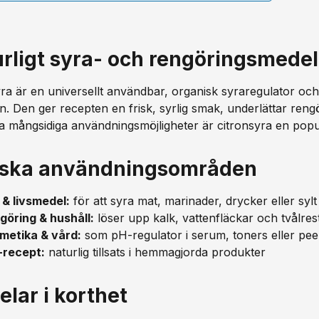
rligt syra- och rengöringsmedel
yra är en universellt användbar, organisk syraregulator o
. Den ger recepten en frisk, syrlig smak, underlättar rengör
a mångsidiga användningsmöjligheter är citronsyra en popul
iska användningsområden
 & livsmedel:
för att syra mat, marinader, drycker eller sylt
göring & hushåll:
löser upp kalk, vattenfläckar och tvålres
metika & vård:
som pH-regulator i serum, toners eller pee
-recept:
naturlig tillsats i hemmagjorda produkter
elar i korthet