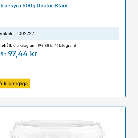
nomsnittligt betyg på 5 av 5 stjärnor
itronsyra 500g Doktor-Klaus
Artikelnr.
1002222
nehåll:
0.5 kilogram
(194,88 kr / 1 kilogram)
97,44 kr
rån
å tillgängliga