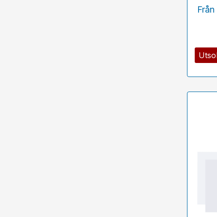
Från
Utso