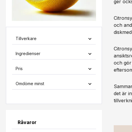
ger ocks
Citronsy
och andr
diskmede
Tillverkare
Citrons
Ingredienser
ansiktsr
och gör
Pris
eftersom
Omdöme minst
Sammant
det är i
tillverk
Råvaror