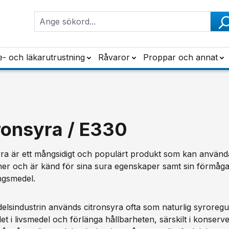
e- och läkarutrustning
Råvaror
Proppar och annat
ronsyra / E330
ra är ett mångsidigt och populärt produkt som kan användas
oner och är känd för sina sura egenskaper samt sin förmå
ngsmedel.
delsindustrin används citronsyra ofta som naturlig syroregul
t i livsmedel och förlänga hållbarheten, särskilt i konserv