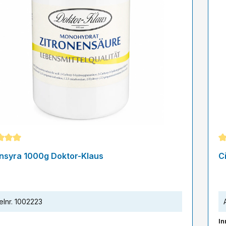
snittligt betyg på 5 av 5 stjärnor
Ge
onsyra 1000g Doktor-Klaus
C
elnr.
1002223
In