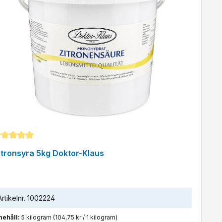
nomsnittligt betyg på 5 av 5 stjärnor
itronsyra 5kg Doktor-Klaus
Artikelnr.
1002224
nehåll:
5 kilogram
(104,75 kr / 1 kilogram)