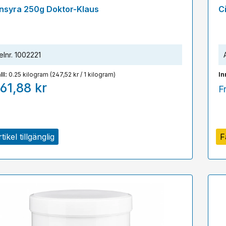
snittligt betyg på 5 av 5 stjärnor
Ge
onsyra 250g Doktor-Klaus
C
elnr.
1002221
ll:
0.25 kilogram
(247,52 kr / 1 kilogram)
In
61,88 kr
F
tikel tillgänglig
F