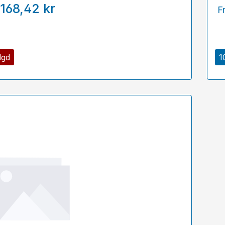
168,42 kr
F
lgd
1