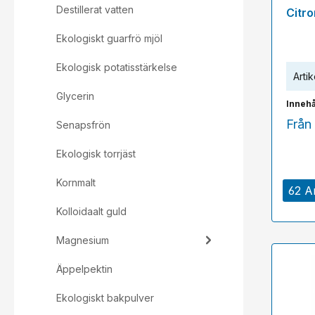
Genom
Destillerat vatten
Citr
Ekologiskt guarfrö mjöl
Ekologisk potatisstärkelse
Artik
Glycerin
Innehå
Från
Senapsfrön
Ekologisk torrjäst
Kornmalt
62 Ar
Kolloidaalt guld
Magnesium
Äppelpektin
Ekologiskt bakpulver