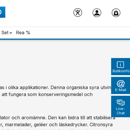
Set
Rea %
Butiksinf
 i olika applikationer. Denna organiska syra utvinns
E-Mail
ga att fungera som konserveringsmedel och
Live-
Chat
ator och aromämne. Den kan bidra till att stabilisera
er, marmelader, geléer och läskedrycker. Citronsyra