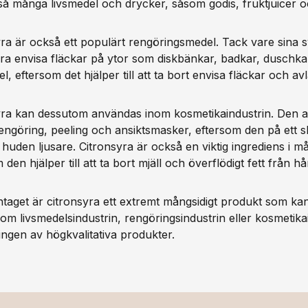
å många livsmedel och drycker, såsom godis, fruktjuicer o
ra är också ett populärt rengöringsmedel. Tack vare sina 
a envisa fläckar på ytor som diskbänkar, badkar, duschkabin
l, eftersom det hjälper till att ta bort envisa fläckar och av
yra kan dessutom användas inom kosmetikaindustrin. Den 
engöring, peeling och ansiktsmasker, eftersom den på ett s
 huden ljusare. Citronsyra är också en viktig ingrediens 
 den hjälper till att ta bort mjäll och överflödigt fett från 
aget är citronsyra ett extremt mångsidigt produkt som kan
nom livsmedelsindustrin, rengöringsindustrin eller kosmetik
ningen av högkvalitativa produkter.