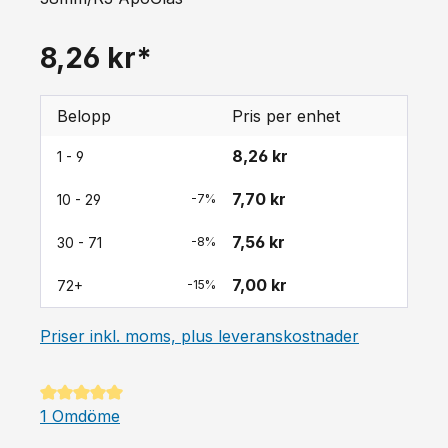
8,26 kr*
Belopp
Pris per enhet
8,26 kr
1 - 9
7,70 kr
10 - 29
-7%
7,56 kr
30 - 71
-8%
7,00 kr
72+
-15%
Priser inkl. moms, plus leveranskostnader
Genomsnittligt betyg på 5 av 5 stjärnor
1 Omdöme