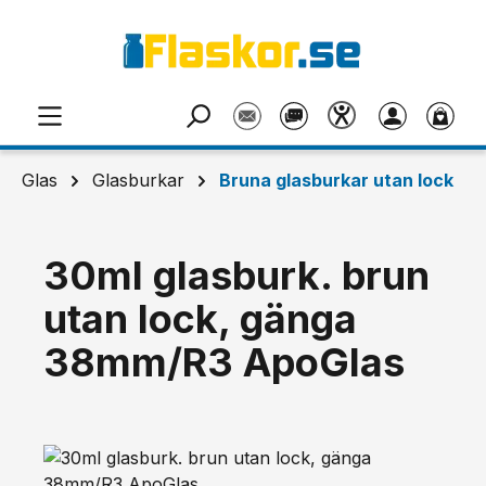
Hoppa till huvudinnehåll
Glas
Glasburkar
Bruna glasburkar utan lock
30ml glasburk. brun
utan lock, gänga
38mm/R3 ApoGlas