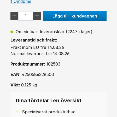
Genomsnittligt betyg på 5 av 5 stjärnor
1 Omdöme
Lägg till i kundvagnen
Omedelbart leveransklar (2247 i lager)
Leveranstid och frakt:
Frakt inom EU fre 14.08.26
Normal leverans: fre 14.08.26
Produktnummer:
102503
EAN:
4250586328500
Vikt:
0.125 kg
Dina fördelar i en översikt
Specialiserat produktutbud