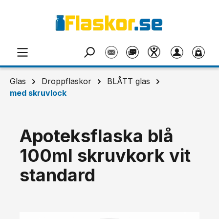
Hoppa till huvudinnehåll
Glas
Droppflaskor
BLÅTT glas
med skruvlock
Apoteksflaska blå
100ml skruvkork vit
standard