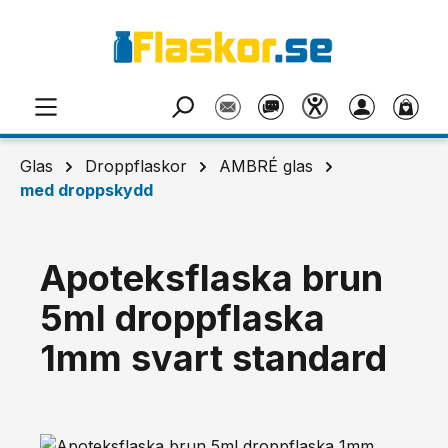
Hoppa till huvudinnehåll
Glas
Droppflaskor
AMBRÉ glas
med droppskydd
Apoteksflaska brun
5ml droppflaska
1mm svart standard