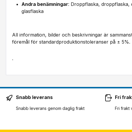
Andra benämningar
: Droppflaska, droppflaska, 
glasflaska
All information, bilder och beskrivningar är sammans
föremål för standardproduktionstoleranser på ± 5%.
.
Snabb leverans
Fri frak
Snabb leverans genom daglig frakt
Fri frakt