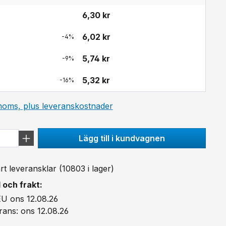
6,30 kr
6,02 kr
-4%
5,74 kr
-9%
5,32 kr
-16%
 moms, plus leveranskostnader
Lägg till i kundvagnen
 leveransklar (10803 i lager)
 och frakt:
EU ons 12.08.26
rans: ons 12.08.26