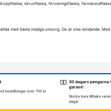
droppflaska, skruvflaska, förvaringsflaska, farmaceutflask
tällda med bästa möjliga omsorg. De är icke-bindande. Med 
t
30 dagars pengarna t
garanti
 vid beställningar över 700 kr
Skicka bara tillbaka vara
dagar