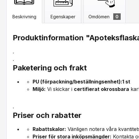
Beskrivning
Egenskaper
Omdömen
0
Produktinformation "Apoteksflask
.
.
Paketering och frakt
PU (förpackning/beställningsenhet):
1 st
Miljö:
Vi skickar i
certifierat okrossbara
kar
.
Priser och rabatter
Rabattskalor:
Vänligen notera våra kvantitet
Priser för stora inköpsmängder:
Kontakta os