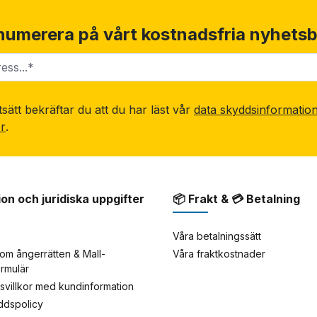
numerera på vårt kostnadsfria nyhetsb
sätt bekräftar du att du har läst vår
data skyddsinformatio
or
.
ion och juridiska uppgifter
📦 Frakt & 💳 Betalning
Våra betalningssätt
om ångerrätten & Mall-
Våra fraktkostnader
ormulär
rsvillkor med kundinformation
yddspolicy