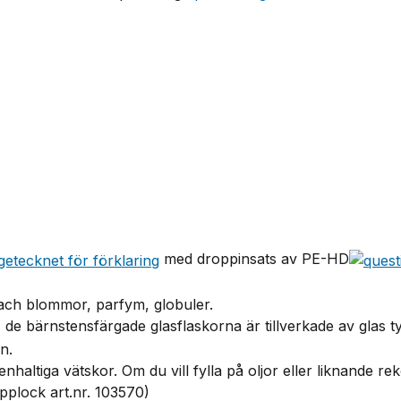
med droppinsats av PE-HD
, Bach blommor, parfym, globuler.
, de bärnstensfärgade glasflaskorna är tillverkade av glas ty
n.
ttenhaltiga vätskor. Om du vill fylla på oljor eller liknand
plock art.nr. 103570)