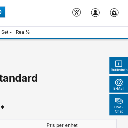
Set
Rea %
Butiksinf
standard
E-Mail
r*
Live-
Chat
Pris per enhet