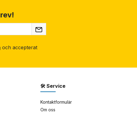
rev!
n
och accepterat
🛠 Service
Kontaktformulär
Om oss