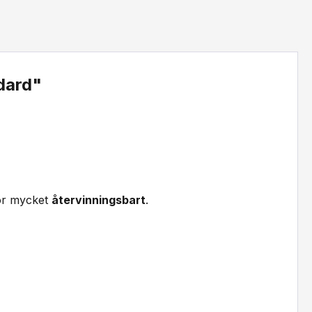
dard"
ör mycket
återvinningsbart
.