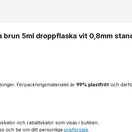
a brun 5ml droppflaska vit 0,8mm stan
tonger. Förpackningsmaterialet är
99% plastfritt
och därf
sskalor och rabattskalor som visas i butiken.
s och be om ditt personliga
prisförslag
.