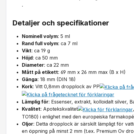
.
Detaljer och specifikationer
Nominell volym
: 5 ml
Rand full volym
: ca 7 ml
Vikt
: ca 19 g
Höjd
: ca 50 mm
Diameter
: ca 22 mm
Mått på etikett
: 69 mm x 26 mm max (B x H)
Gänga
: 18 mm (DIN 18)
Kork
: Vitt 0,8mm dropplock av PP
Lämplig för
: Essenser, extrakt, kolloidalt silver
Kvalitet
: Apotekskvalitet
TO180) i enlighet med den europeiska farmakopé
Oljor
: Detta dropplock är särskilt lämpligt för va
en öppning på minst 2 mm (t.ex. Premium Ov drop