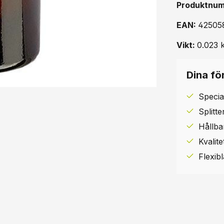
Produktnu
EAN:
42505
Vikt:
0.023 
Dina för
Specia
Splitt
Hållba
Kvalit
Flexib