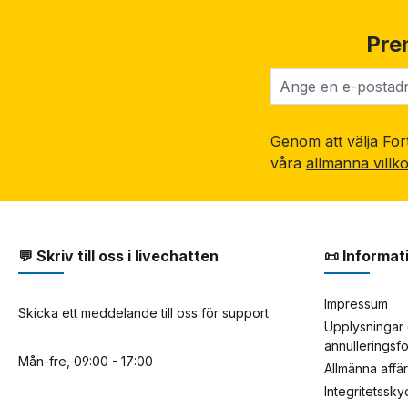
Pre
Genom att välja Fort
våra
allmänna villk
💬 Skriv till oss i livechatten
📜 Informat
Impressum
Skicka ett meddelande till oss för support
Upplysningar 
annulleringsf
Mån-fre, 09:00 - 17:00
Allmänna affä
Integritetssk