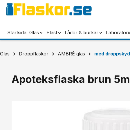
pa till huvudinnehåll
Hoppa till sökning
Hoppa till huvudnavigering
Startsida
Glas
Plast
Lådor & burkar
Laboratori
Glas
Droppflaskor
AMBRÉ glas
med droppsky
Apoteksflaska brun 5m