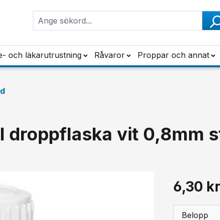
e- och läkarutrustning
Råvaror
Proppar och annat
dd
l droppflaska vit 0,8mm 
6,30 k
Belopp