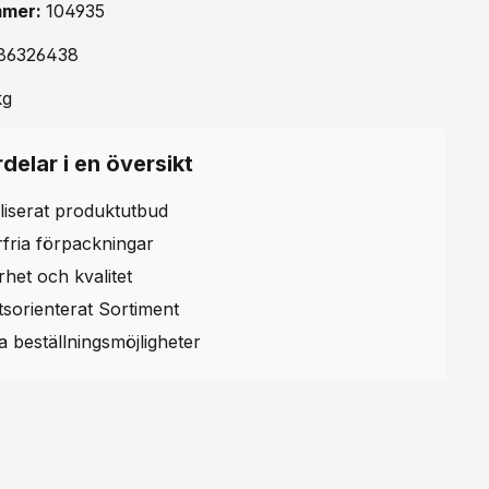
mmer:
104935
86326438
kg
delar i en översikt
liserat produktutbud
erfria förpackningar
rhet och kvalitet
etsorienterat Sortiment
la beställningsmöjligheter