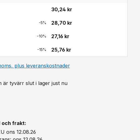
30,24 kr
28,70 kr
-5%
27,16 kr
-10%
25,76 kr
-15%
 moms, plus leveranskostnader
är tyvärr slut i lager just nu
gt betyg på 5 av 5 stjärnor
 och frakt:
EU ons 12.08.26
rans: ons 12.08.26