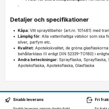
.
Detaljer och specifikationer
Kåpa
: Vitt spraytillbehör (art.nr. 101481) med tra
Lämplig för
: Alla vattenhaltiga vätskor som ska f
silver, parfym etc.
Kvalitet
: Apotekskvalitet, de gröna glasflaskorna ä
behållarklass III enligt DIN 52339-TO180) i enli
Andra beteckningar
: Sprayflaska, Sprayflaska,
Apoteksflaska, Apoteksflaska, Glasflaska
Snabb leverans
Fri frak
Snabb leverans genom daglig frakt
Fri frakt