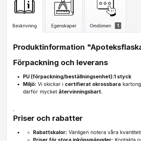
Beskrivning
Egenskaper
Omdömen
1
Produktinformation "Apoteksflaska
Förpackning och leverans
PU (förpackning/beställningsenhet):
1 styck
Miljö:
Vi skickar i
certifierat okrossbara
kartong
därför mycket
återvinningsbart
.
.
Priser och rabatter
Rabattskalor:
Vänligen notera våra kvantitet
Priser för stora inköpsmängder:
Kontakta os