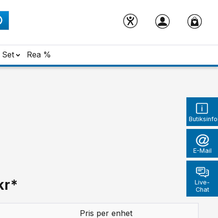
Set
Rea %
Butiksinf
E-Mail
kr*
Live-
Chat
Pris per enhet