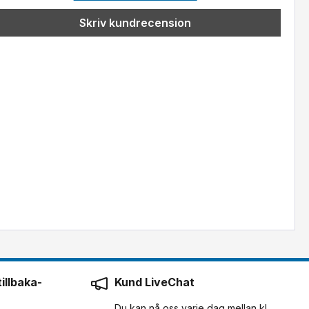
Skriv kundrecension
illbaka-
Kund LiveChat
Du kan nå oss varje dag mellan kl.