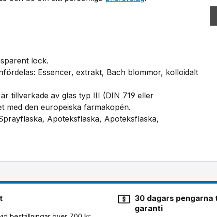
nsparent lock.
infördelas: Essencer, extrakt, Bach blommor, kolloidalt
r tillverkade av glas typ III (DIN 719 eller
ghet med den europeiska farmakopén.
 Sprayflaska, Apoteksflaska, Apoteksflaska,
t
30 dagars pengarna t
garanti
 vid beställningar över 700 kr