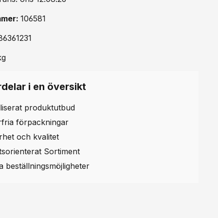
mmer:
106581
86361231
kg
delar i en översikt
liserat produktutbud
erfria förpackningar
rhet och kvalitet
etsorienterat Sortiment
la beställningsmöjligheter