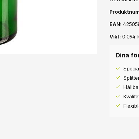
Produktnu
EAN:
42505
Vikt:
0.094 
Dina för
Specia
Splitt
Hållba
Kvalit
Flexib