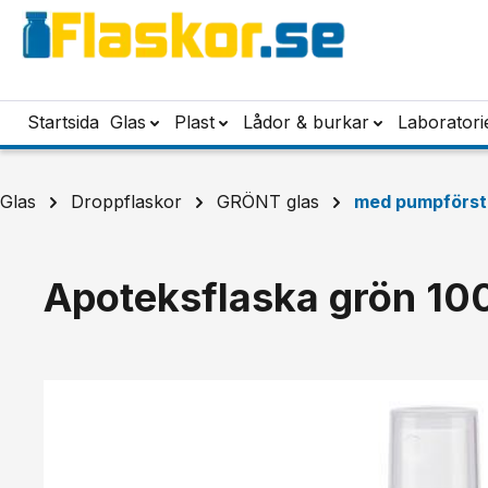
pa till huvudinnehåll
Hoppa till sökning
Hoppa till huvudnavigering
Startsida
Glas
Plast
Lådor & burkar
Laboratori
Glas
Droppflaskor
GRÖNT glas
med pumpförst
Apoteksflaska grön 100