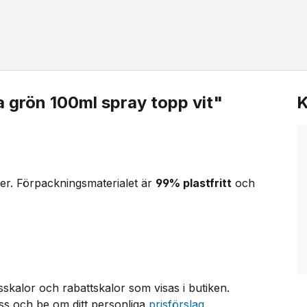
 grön 100ml spray topp vit"
K
er. Förpackningsmaterialet är
99% plastfritt
och
sskalor och rabattskalor som visas i butiken.
s och be om ditt personliga
prisförslag
.