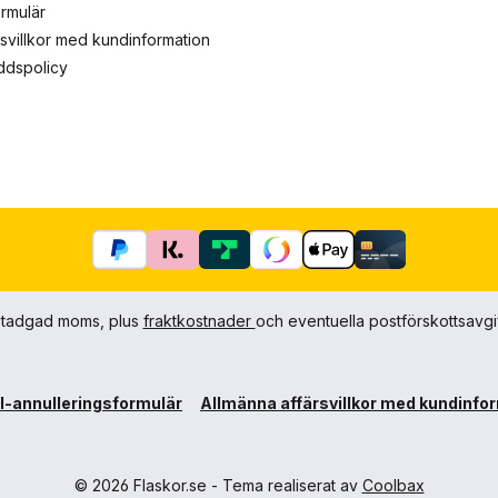
ormulär
rsvillkor med kundinformation
yddspolicy
agstadgad moms, plus
fraktkostnader
och eventuella postförskottsavgi
l-annulleringsformulär
Allmänna affärsvillkor med kundinfo
© 2026 Flaskor.se - Tema realiserat av
Coolbax