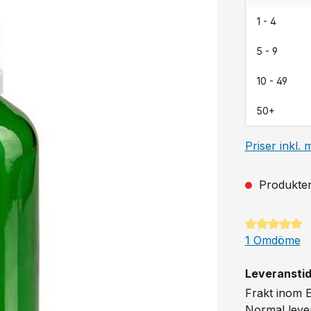
1 - 4
5 - 9
10 - 49
50+
Priser inkl.
Produkten 
Genomsnittli
1 Omdöme
Leveranstid
Frakt inom 
Normal leve