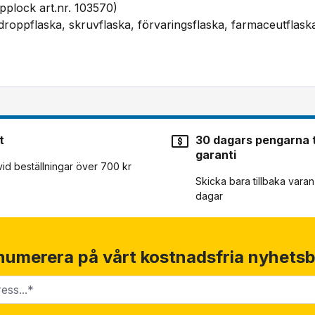
plock art.nr. 103570)
droppflaska, skruvflaska, förvaringsflaska, farmaceutflask
t
30 dagars pengarna t
garanti
 vid beställningar över 700 kr
Skicka bara tillbaka vara
dagar
numerera på vårt kostnadsfria nyhetsb