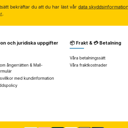
sätt bekräftar du att du har läst vår
data skyddsinformatio
or
.
ion och juridiska uppgifter
📦 Frakt & 💳 Betalning
Våra betalningssätt
om ångerrätten & Mall-
Våra fraktkostnader
ormulär
rsvillkor med kundinformation
yddspolicy