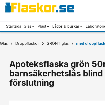
pa till huvudinnehåll
Hoppa till sökning
Hoppa till huvudnavigering
Startsida
Glas
Plast
Lådor & burkar
Laboratori
Glas
Droppflaskor
GRÖNT glas
med droppflas
Apoteksflaska grön 50m
barnsäkerhetslås blin
förslutning