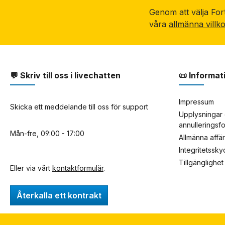
Genom att välja Fort
våra
allmänna villk
💬 Skriv till oss i livechatten
📜 Informat
Impressum
Skicka ett meddelande till oss för support
Upplysningar 
annulleringsf
Mån-fre, 09:00 - 17:00
Allmänna affä
Integritetssk
Tillgänglighet
Eller via vårt
kontaktformulär
.
Återkalla ett kontrakt