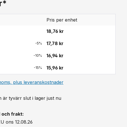
r*
Pris per enhet
18,76 kr
17,78 kr
-5%
16,94 kr
-10%
15,96 kr
-15%
 moms, plus leveranskostnader
är tyvärr slut i lager just nu
 och frakt:
EU ons 12.08.26