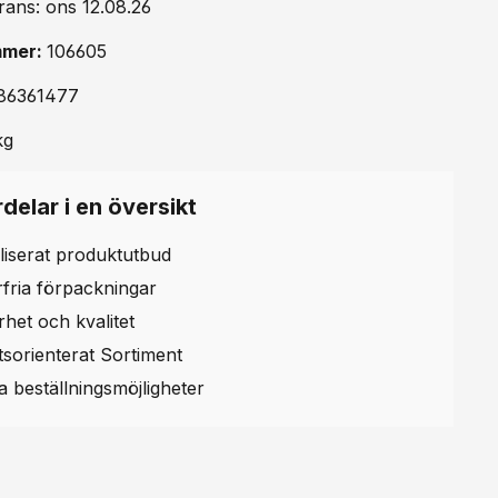
rans: ons 12.08.26
mmer:
106605
86361477
kg
delar i en översikt
liserat produktutbud
erfria förpackningar
rhet och kvalitet
etsorienterat Sortiment
la beställningsmöjligheter