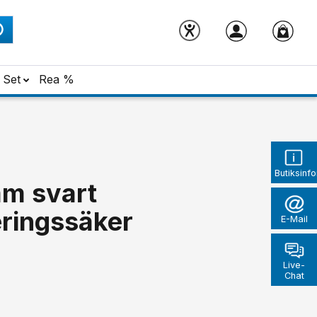
Set
Rea %
Butiksinf
mm svart
eringssäker
E-Mail
Live-
Chat