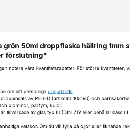
 grön 50ml droppflaska hällring 1mm s
r förslutning"
igen notera våra kvantitetsrabatter. För större kvantiteter,
be om ditt personliga
erbjudande
.
droppinsats av PE-HD (artikelnr 103160) och barnsäkerhe
, Bach blommor, parfym, kulor.
är tillverkade av glas typ III (DIN 719 eller behållarklass I
ttenhaltiga vätskor. Om du vill fylla på oljor eller liknand