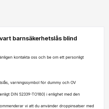
vart barnsäkerhetslås blind
 vänligen kontakta oss och be om ett personligt
tslås, varningssymbol för dummy och OV
II enligt DIN 52339-TO180) i enlighet med den
e rekommenderar vi att du använder droppinsatser med