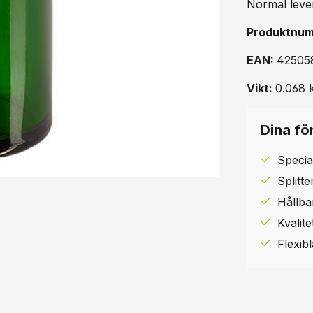
Normal leve
Produktnu
EAN:
42505
Vikt:
0.068 
Dina för
Specia
Splitt
Hållba
Kvalit
Flexib