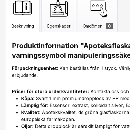
Beskrivning
Egenskaper
Omdömen
0
Produktinformation "Apoteksflaska
varningssymbol manipuleringssäke
Förpackningsenhet
: Kan beställas från 1 styck. Vänl
erbjudande.
Priser för stora orderkvantiteter:
Kontakta oss och 
Kåpa
: Svart 1 mm premiumdropplock av PP med 
Lämplig för
: Essenser, extrakt, kolloidalt silver
Kvalitet
: Apotekskvalitet, de gröna glasflaskorna 
europeiska farmakopén.
Oljor
: Detta dropplock är särskilt lämpligt för va