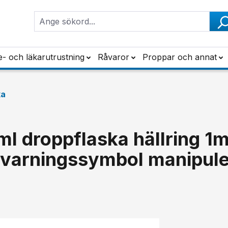
e- och läkarutrustning
Råvaror
Proppar och annat
ka
l droppflaska hällring 1
d varningssymbol manipul