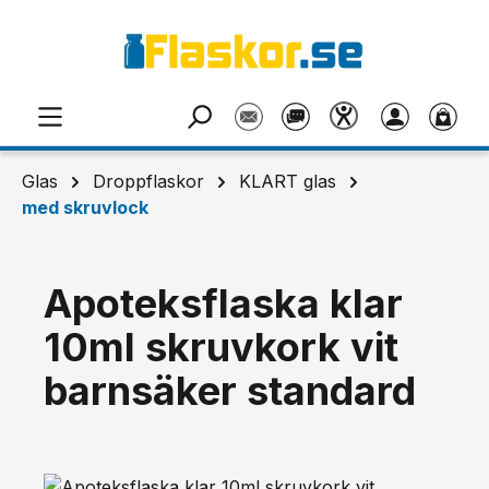
Hoppa till huvudinnehåll
Glas
Droppflaskor
KLART glas
med skruvlock
Apoteksflaska klar
10ml skruvkork vit
barnsäker standard