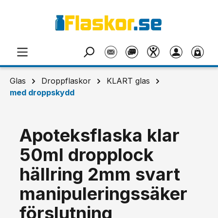
Hoppa till huvudinnehåll
Glas
Droppflaskor
KLART glas
med droppskydd
Apoteksflaska klar
50ml dropplock
hällring 2mm svart
manipuleringssäker
förslutning