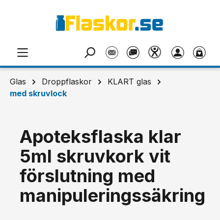
Hoppa till huvudinnehåll
Glas
Droppflaskor
KLART glas
med skruvlock
Apoteksflaska klar
5ml skruvkork vit
förslutning med
manipuleringssäkring