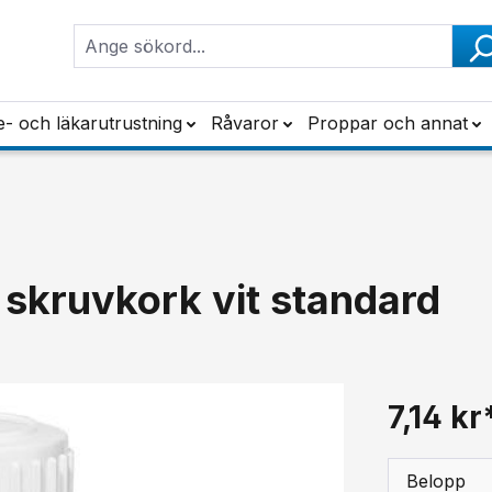
e- och läkarutrustning
Råvaror
Proppar och annat
 skruvkork vit standard
7,14 kr
Belopp