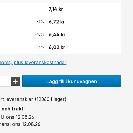
7,14 kr
6,72 kr
-6%
6,44 kr
-10%
6,02 kr
-16%
 moms, plus leveranskostnader
Lägg till i kundvagnen
 leveransklar (12360 i lager)
 och frakt:
EU ons 12.08.26
rans: ons 12.08.26