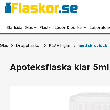
pa till huvudinnehåll
Hoppa till sökning
Hoppa till huvudnavigering
Startsida
Glas
Plast
Lådor & burkar
Laboratori
Glas
Droppflaskor
KLART glas
med skruvlock
Apoteksflaska klar 5ml