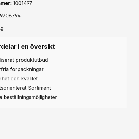
mmer:
1001497
39708794
kg
delar i en översikt
liserat produktutbud
erfria förpackningar
rhet och kvalitet
etsorienterat Sortiment
la beställningsmöjligheter