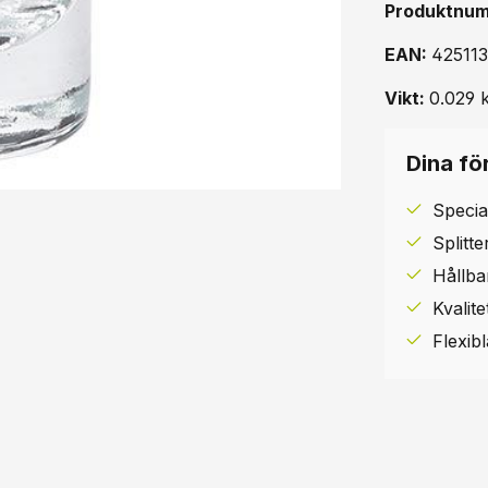
Produktnu
EAN:
42511
Vikt:
0.029 
Dina för
Specia
Splitt
Hållba
Kvalit
Flexib