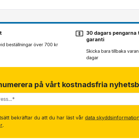
t
30 dagars pengarna t
garanti
 vid beställningar över 700 kr
Skicka bara tillbaka vara
dagar
numerera på vårt kostnadsfria nyhetsb
sätt bekräftar du att du har läst vår
data skyddsinformatio
or
.