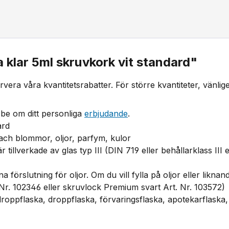
 klar 5ml skruvkork vit standard"
ervera våra kvantitetsrabatter. För större kvantiteter, vänl
be om ditt personliga
erbjudande
.
ard
 Bach blommor, oljor, parfym, kulor
är tillverkade av glas typ III (DIN 719 eller behållarklass II
nna förslutning för oljor. Om du vill fylla på oljor eller li
. Nr. 102346 eller skruvlock Premium svart Art. Nr. 103572)
droppflaska, droppflaska, förvaringsflaska, apotekarflaska