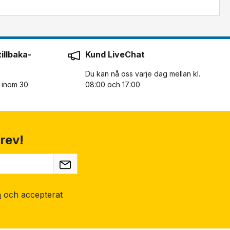
illbaka-
Kund LiveChat
Du kan nå oss varje dag mellan kl.
n inom 30
08:00 och 17:00
rev!
n
och accepterat