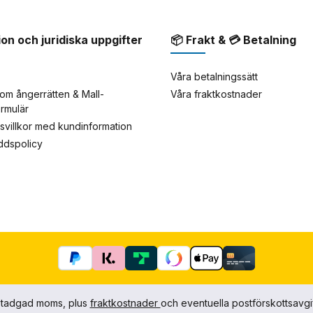
ion och juridiska uppgifter
📦 Frakt & 💳 Betalning
Våra betalningssätt
om ångerrätten & Mall-
Våra fraktkostnader
ormulär
rsvillkor med kundinformation
yddspolicy
agstadgad moms, plus
fraktkostnader
och eventuella postförskottsavgi