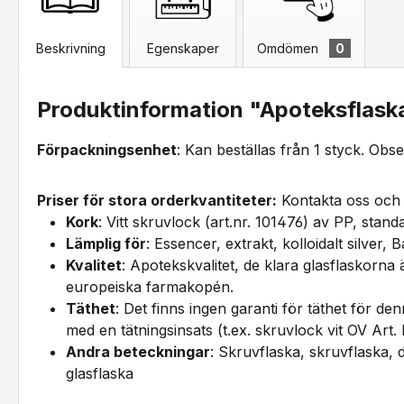
Beskrivning
Egenskaper
Omdömen
0
Produktinformation "Apoteksflaska
Förpackningsenhet
: Kan beställas från 1 styck. Obs
Priser för stora orderkvantiteter:
Kontakta oss och 
Kork
: Vitt skruvlock (art.nr. 101476) av PP, stand
Lämplig för
: Essencer, extrakt, kolloidalt silver,
Kvalitet
: Apotekskvalitet, de klara glasflaskorna 
europeiska farmakopén.
Täthet
: Det finns ingen garanti för täthet för de
med en tätningsinsats (t.ex. skruvlock vit OV Art
Andra beteckningar
: Skruvflaska, skruvflaska, 
glasflaska