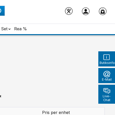
Set
Rea %
Butiksinf
E-Mail
*
Live-
Chat
Pris per enhet