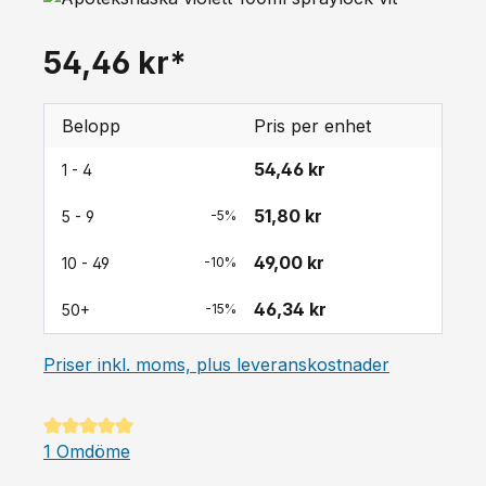
54,46 kr*
Belopp
Pris per enhet
54,46 kr
1 - 4
51,80 kr
5 - 9
-5%
49,00 kr
10 - 49
-10%
46,34 kr
50+
-15%
Priser inkl. moms, plus leveranskostnader
Genomsnittligt betyg på 5 av 5 stjärnor
1 Omdöme