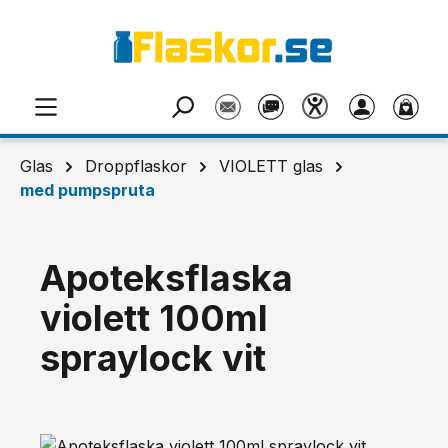
Hoppa till huvudinnehåll
Glas
Droppflaskor
VIOLETT glas
med pumpspruta
Apoteksflaska
violett 100ml
spraylock vit