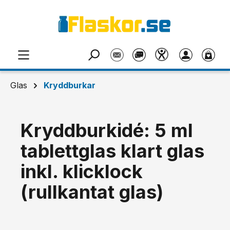
Hoppa till huvudinnehåll
Glas
Kryddburkar
Kryddburkidé: 5 ml
tablettglas klart glas
inkl. klicklock
(rullkantat glas)