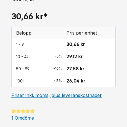
30,66 kr*
Belopp
Pris per enhet
30,66 kr
1 - 9
29,12 kr
10 - 49
-5%
27,58 kr
50 - 99
-10%
26,04 kr
100+
-15%
Priser inkl. moms, plus leveranskostnader
Genomsnittligt betyg på 5 av 5 stjärnor
1 Omdöme