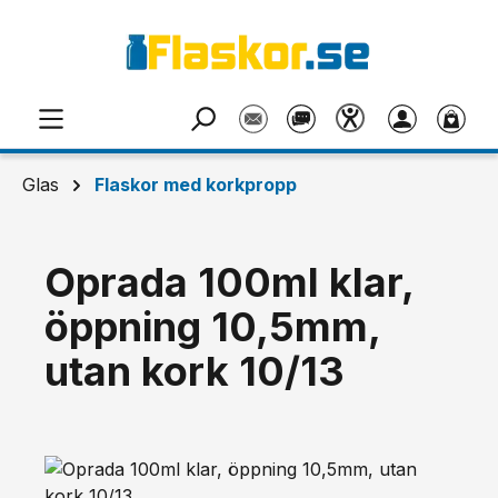
Hoppa till huvudinnehåll
Glas
Flaskor med korkpropp
Oprada 100ml klar,
öppning 10,5mm,
utan kork 10/13