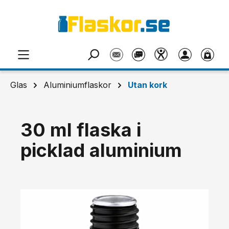
Hoppa till huvudinnehåll
Glas
Aluminiumflaskor
Utan kork
30 ml flaska i
picklad aluminium