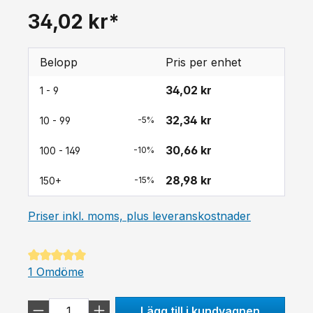
34,02 kr*
Belopp
Pris per enhet
34,02 kr
1 - 9
32,34 kr
10 - 99
-5%
30,66 kr
100 - 149
-10%
28,98 kr
150+
-15%
Priser inkl. moms, plus leveranskostnader
Genomsnittligt betyg på 5 av 5 stjärnor
1 Omdöme
Lägg till i kundvagnen