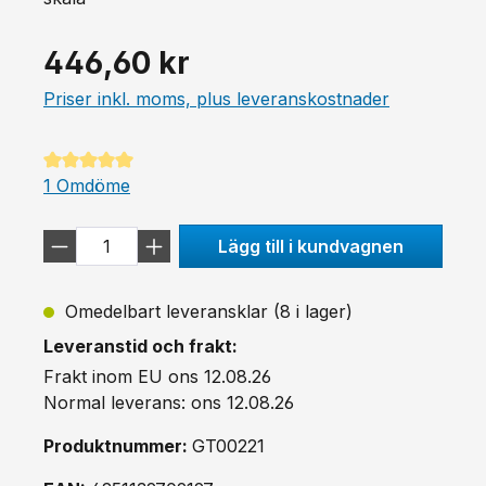
446,60 kr
Priser inkl. moms, plus leveranskostnader
Genomsnittligt betyg på 5 av 5 stjärnor
1 Omdöme
Lägg till i kundvagnen
Omedelbart leveransklar (8 i lager)
Leveranstid och frakt:
Frakt inom EU ons 12.08.26
Normal leverans: ons 12.08.26
Produktnummer:
GT00221