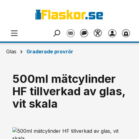
Hoppa till huvudinnehåll
Glas
Graderade provrör
500ml mätcylinder
HF tillverkad av glas,
vit skala