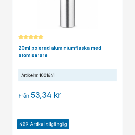
Genomsnittligt betyg på 5 av 5 stjärnor
20ml polerad aluminiumflaska med
atomiserare
Artikelnr.
1001641
53,34 kr
Från
489 Artikel tillgänglig