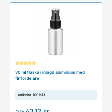
Genomsnittligt betyg på 5 av 5 stjärnor
30 ml flaska i inlagd aluminium med
finfördelare
Artikelnr.
1001613
43,12 kr
Från