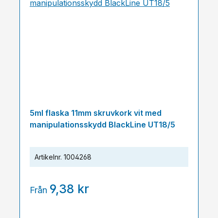
5ml flaska 11mm skruvkork vit med
manipulationsskydd BlackLine UT18/5
Artikelnr.
1004268
9,38 kr
Från