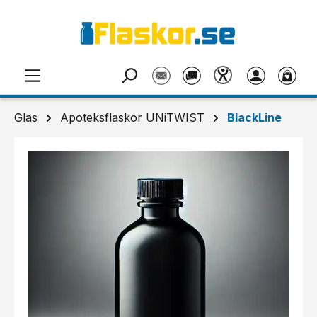
Hoppa till huvudinnehåll
Glas
Apoteksflaskor UNiTWIST
BlackLine