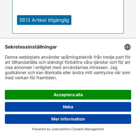
5813 Artikel tillgänglig
5ml flaska 11mm skruvkork grönt
manipulationsskyddat lock BlackLine