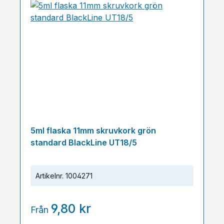
5ml flaska 11mm skruvkork grön
standard BlackLine UT18/5
Artikelnr.
1004271
9,80 kr
Från