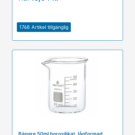
1768 Artikel tillgänglig
Bägare 50ml borosilikat, lågformad