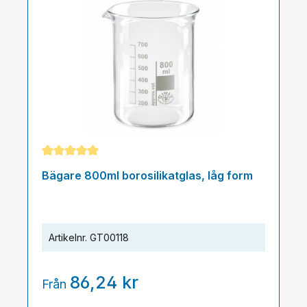
Genomsnittligt betyg på 5 av 5 stjärnor
Bägare 800ml borosilikatglas, låg form
Artikelnr.
GT00118
86,24 kr
Från