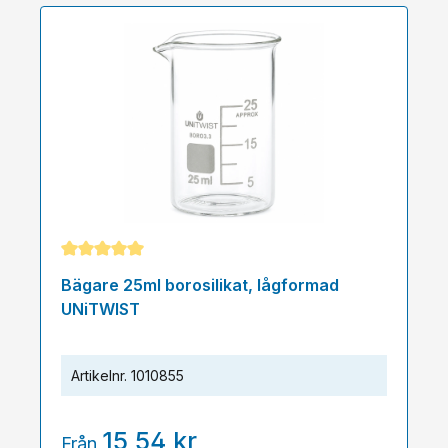
Genomsnittligt betyg på 5 av 5 stjärnor
Bägare 25ml borosilikat, lågformad
UNiTWIST
Artikelnr.
1010855
15,54 kr
Från