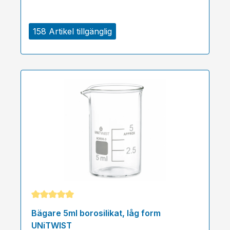
158 Artikel tillgänglig
Genomsnittligt betyg på 5 av 5 stjärnor
Bägare 5ml borosilikat, låg form
UNiTWIST