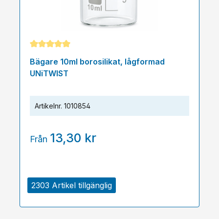
Genomsnittligt betyg på 5 av 5 stjärnor
Bägare 10ml borosilikat, lågformad
UNiTWIST
Artikelnr.
1010854
13,30 kr
Från
2303 Artikel tillgänglig