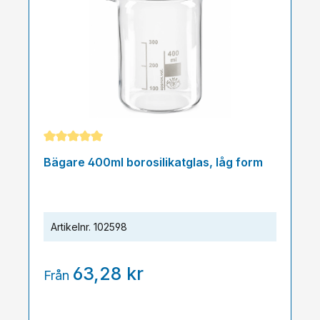
Genomsnittligt betyg på 5 av 5 stjärnor
Bägare 400ml borosilikatglas, låg form
Artikelnr.
102598
63,28 kr
Från