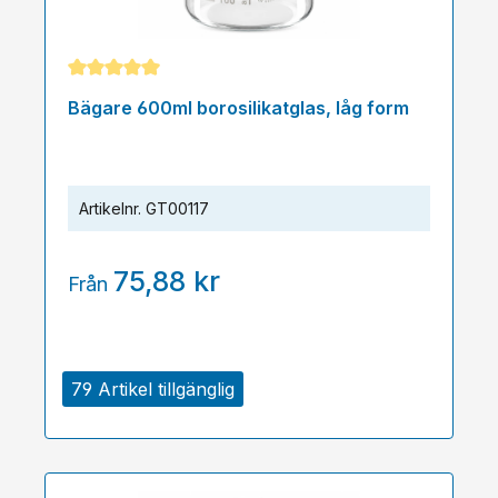
Genomsnittligt betyg på 5 av 5 stjärnor
Bägare 600ml borosilikatglas, låg form
Artikelnr.
GT00117
75,88 kr
Från
79 Artikel tillgänglig