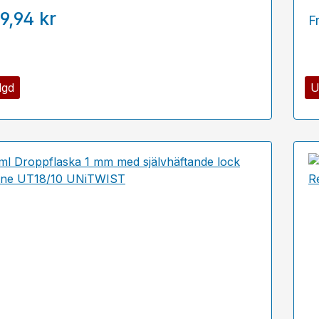
9,94 kr
F
lgd
U