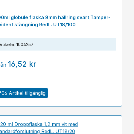
00ml globule flaska 8mm hällring svart Tamper-
vident stängning RedL. UT18/100
Artikelnr.
1004257
16,52 kr
rån
706 Artikel tillgänglig