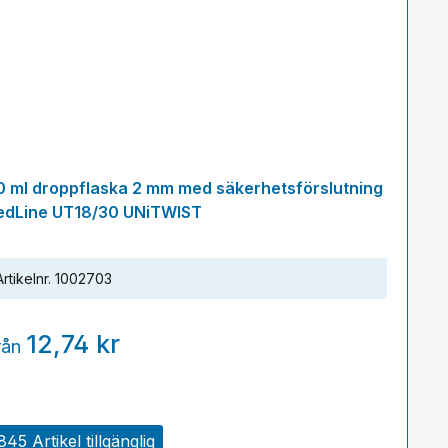
0 ml droppflaska 2 mm med säkerhetsförslutning
edLine UT18/30 UNiTWIST
Artikelnr.
1002703
12,74 kr
rån
845 Artikel tillgänglig