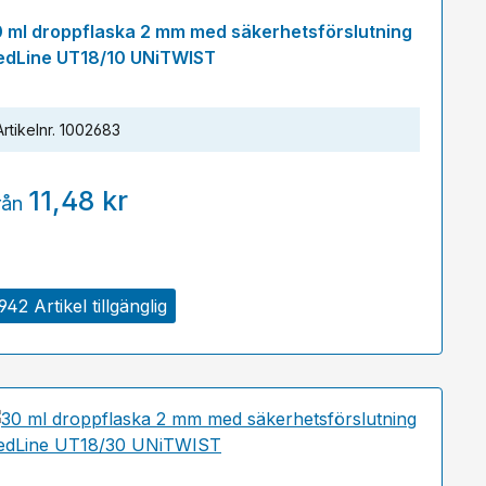
0 ml droppflaska 2 mm med säkerhetsförslutning
edLine UT18/10 UNiTWIST
Artikelnr.
1002683
11,48 kr
rån
942 Artikel tillgänglig