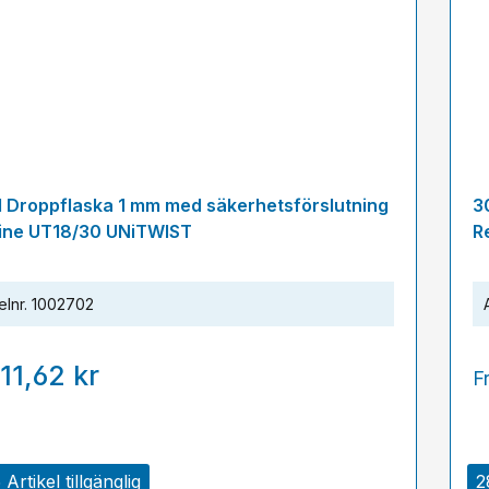
l Droppflaska 1 mm med säkerhetsförslutning
3
ine UT18/30 UNiTWIST
R
elnr.
1002702
11,62 kr
F
Artikel tillgänglig
2