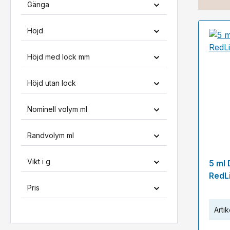
Gänga
Höjd
Höjd med lock mm
Höjd utan lock
Nominell volym ml
Randvolym ml
Vikt i g
5 ml
RedL
Pris
Artik