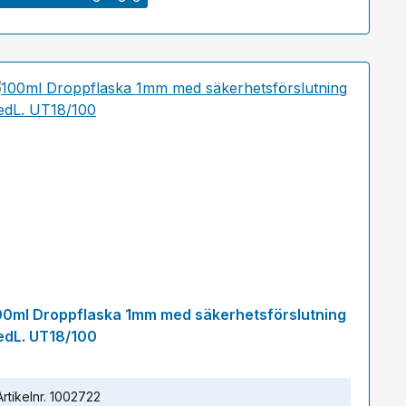
00ml Droppflaska 1mm med säkerhetsförslutning
edL. UT18/100
Artikelnr.
1002722