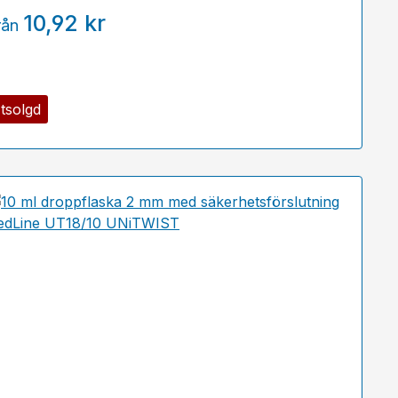
10,92 kr
rån
tsolgd