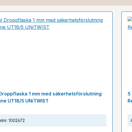
 Droppflaska 1 mm med säkerhetsförslutning
5
ine UT18/5 UNiTWIST
R
elnr.
1002672