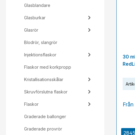
Glasblandare
Glasburkar
Glasrör
Blodrör, slangrör
Injektionsflaskor
30 m
RedL
Flaskor med korkpropp
Kristallisationsskålar
Artik
Skruvförslutna flaskor
Från
Flaskor
Graderade ballonger
Graderade provrör
2845 