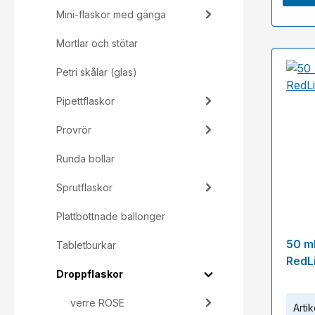
Mini-flaskor med gänga
Mortlar och stötar
Petri skålar (glas)
Pipettflaskor
Provrör
Runda bollar
Sprutflaskor
Plattbottnade ballonger
50 m
Tabletburkar
RedL
Droppflaskor
verre ROSE
Artik