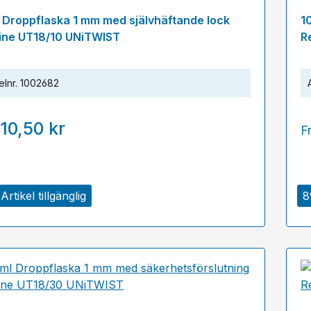
l Droppflaska 1 mm med självhäftande lock
1
ine UT18/10 UNiTWIST
R
elnr.
1002682
10,50 kr
F
Artikel tillgänglig
8