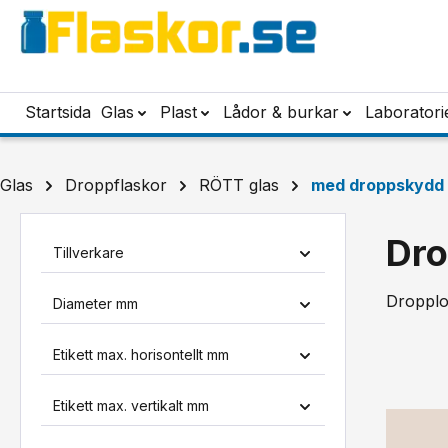
pa till huvudinnehåll
Hoppa till sökning
Hoppa till huvudnavigering
Startsida
Glas
Plast
Lådor & burkar
Laboratori
Glas
Droppflaskor
RÖTT glas
med droppskydd
Dro
Tillverkare
Dropploc
Diameter mm
Etikett max. horisontellt mm
Etikett max. vertikalt mm