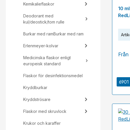
Kemikalieflaskor
10 m
RedL
Deodorant med
kul/deostick/tom rulle
Burkar med ramBurkar med ram
Artik
Erlenmeyer-kolvar
Från
Medicinska flaskor enligt
europeisk standard
Flaskor för desinfektionsmedel
6901 
Kryddburkar
Kryddströsare
Flaskor med skruvlock
Krukor och karaffer