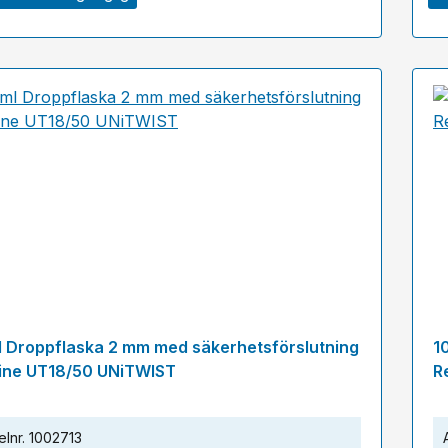
l Droppflaska 2 mm med säkerhetsförslutning
1
ine UT18/50 UNiTWIST
R
elnr.
1002713