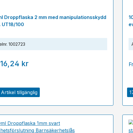
ml Droppflaska 2 mm med manipulationsskydd
1
. UT18/100
e
elnr.
1002723
16,24 kr
F
Artikel tillgänglig
1