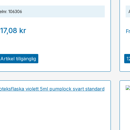
elnr.
106306
17,08 kr
F
Artikel tillgänglig
1