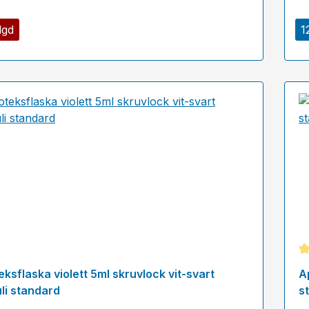
lgd
1
Ge
ksflaska violett 5ml skruvlock vit-svart
A
li standard
s