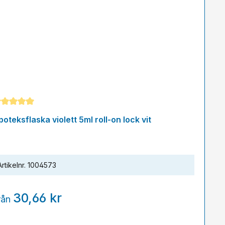
nomsnittligt betyg på 5 av 5 stjärnor
poteksflaska violett 5ml roll-on lock vit
Artikelnr.
1004573
30,66 kr
rån