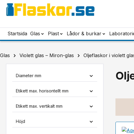
pa till huvudinnehåll
Hoppa till sökning
Hoppa till huvudnavigering
Startsida
Glas
Plast
Lådor & burkar
Laboratori
Glas
Violett glas – Miron-glas
Oljeflaskor i violett gla
Olj
Diameter mm
Etikett max. horisontellt mm
Etikett max. vertikalt mm
Höjd