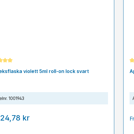
snittligt betyg på 5 av 5 stjärnor
Ge
ksflaska violett 5ml roll-on lock svart
A
elnr.
1001943
24,78 kr
F