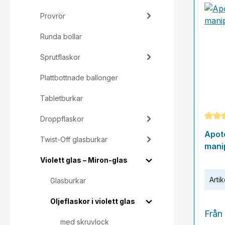
Provrör
Runda bollar
Sprutflaskor
Plattbottnade ballonger
Tabletburkar
Droppflaskor
Genom
Apote
Twist-Off glasburkar
mani
Violett glas – Miron-glas
Artik
Glasburkar
Oljeflaskor i violett glas
Från
med skruvlock