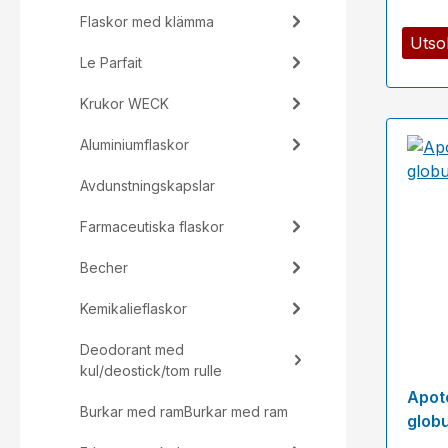
Flaskor med klämma
Utso
Le Parfait
Krukor WECK
Aluminiumflaskor
Avdunstningskapslar
Farmaceutiska flaskor
Becher
Kemikalieflaskor
Deodorant med
kul/deostick/tom rulle
Apote
Burkar med ramBurkar med ram
globu