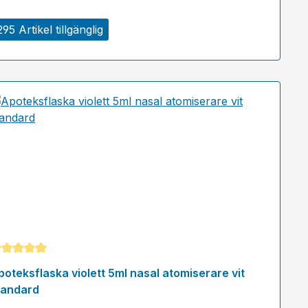
295 Artikel tillgänglig
nomsnittligt betyg på 5 av 5 stjärnor
poteksflaska violett 5ml nasal atomiserare vit
tandard