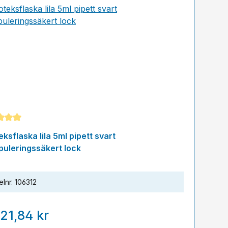
snittligt betyg på 5 av 5 stjärnor
ksflaska lila 5ml pipett svart
puleringssäkert lock
elnr.
106312
21,84 kr