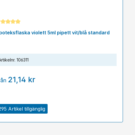
nomsnittligt betyg på 5 av 5 stjärnor
poteksflaska violett 5ml pipett vit/blå standard
Artikelnr.
106311
21,14 kr
rån
295 Artikel tillgänglig