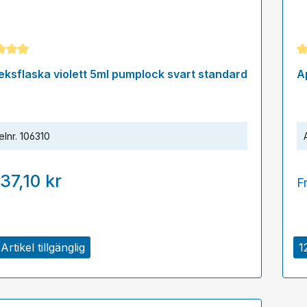
snittligt betyg på 5 av 5 stjärnor
Ge
eksflaska violett 5ml pumplock svart standard
A
elnr.
106310
37,10 kr
F
Artikel tillgänglig
1