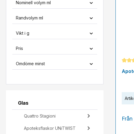
Nominell volym ml
Randvolym ml
Vikt i g
Pris
Omdöme minst
Genom
Apote
Artik
Glas
Quattro Stagioni
Från
Apoteksflaskor UNiTWIST