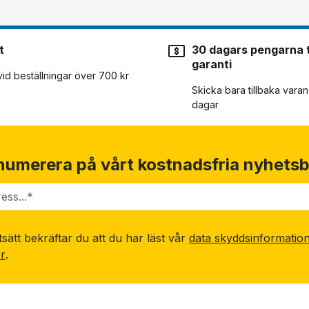
t
30 dagars pengarna t
garanti
 vid beställningar över 700 kr
Skicka bara tillbaka vara
dagar
numerera på vårt kostnadsfria nyhetsb
sätt bekräftar du att du har läst vår
data skyddsinformatio
or
.