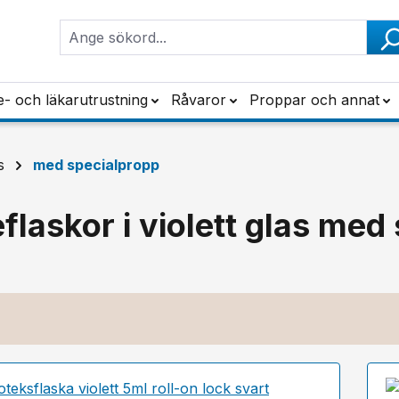
e- och läkarutrustning
Råvaror
Proppar och annat
s
med specialpropp
eflaskor i violett glas med