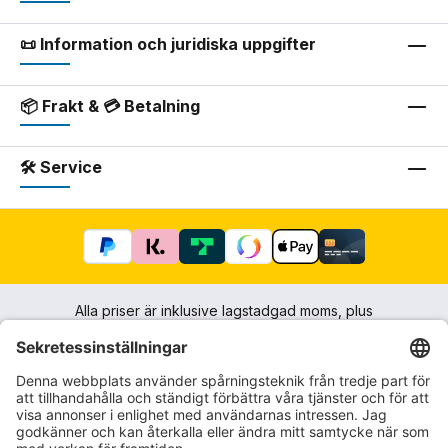
📜 Information och juridiska uppgifter
📦 Frakt & 💳 Betalning
🛠 Service
Alla priser är inklusive lagstadgad moms, plus
fraktkostnader
och eventuella postförskottsavgifter, om
inget annat anges.
Impressum