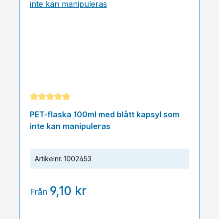
Genomsnittligt betyg på 5 av 5 stjärnor
PET-flaska 100ml med blått kapsyl som
inte kan manipuleras
Artikelnr.
1002453
9,10 kr
Från