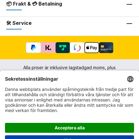
📦 Frakt & 💳 Betalning
🛠 Service
Alla priser är inklusive lagstadgad moms, plus
fraktkostnader
och eventuella postförskottsavgifter, om
inget annat anges.
Impressum
Upplysningar om ångerrätten & Mall-
annulleringsformulär
Allmänna affärsvillkor med kundinformation
Integritetsskyddspolicy
Tillgänglighet