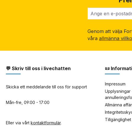
Genom att välja Fort
våra
allmänna villk
💬 Skriv till oss i livechatten
📜 Informat
Impressum
Skicka ett meddelande till oss för support
Upplysningar 
annulleringsf
Mån-fre, 09:00 - 17:00
Allmänna affä
Integritetssk
Tillgänglighet
Eller via vårt
kontaktformulär
.