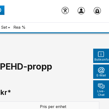
Set
Rea %
Butiksinf
& PEHD-propp
E-Mail
 kr*
Live-
Chat
Pris per enhet