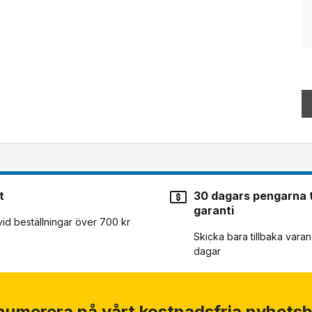
t
30 dagars pengarna t
garanti
 vid beställningar över 700 kr
Skicka bara tillbaka vara
dagar
numerera på vårt kostnadsfria nyhetsb