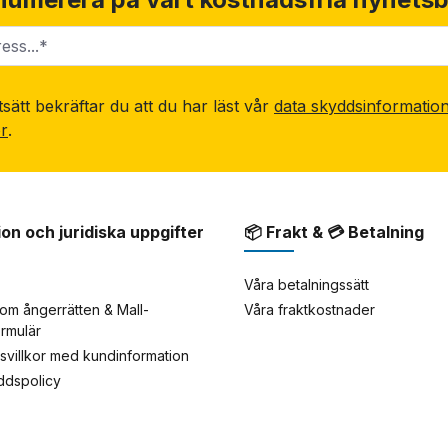
sätt bekräftar du att du har läst vår
data skyddsinformatio
or
.
ion och juridiska uppgifter
📦 Frakt & 💳 Betalning
Våra betalningssätt
om ångerrätten & Mall-
Våra fraktkostnader
ormulär
rsvillkor med kundinformation
yddspolicy