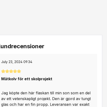
undrecensioner
July 23, 2024 09:34
Genomsnittligt betyg på 5 av 5 stjärnor
Mätkolv för ett skolprojekt
Jag köpte den här flaskan till min son som en del
av ett vetenskapligt projekt. Den är gjord av tungt
glas och har en fin propp. Leveransen var exakt