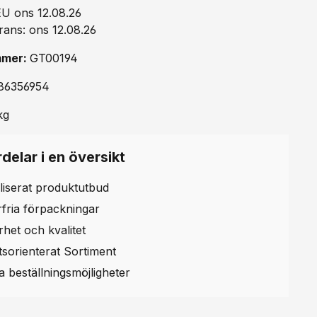
EU ons 12.08.26
rans: ons 12.08.26
mmer:
GT00194
86356954
kg
delar i en översikt
liserat produktutbud
erfria förpackningar
rhet och kvalitet
etsorienterat Sortiment
la beställningsmöjligheter