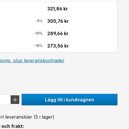
321,86 kr
305,76 kr
-5%
289,66 kr
-10%
273,56 kr
-15%
 moms, plus leveranskostnader
gt betyg på 5 av 5 stjärnor
Lägg till i kundvagnen
 leveransklar (5 i lager)
 och frakt: