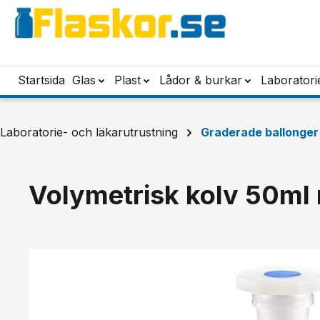
pa till huvudinnehåll
Hoppa till sökning
Hoppa till huvudnavigering
Startsida
Glas
Plast
Lådor & burkar
Laboratori
Laboratorie- och läkarutrustning
Graderade ballonger
Volymetrisk kolv 50ml