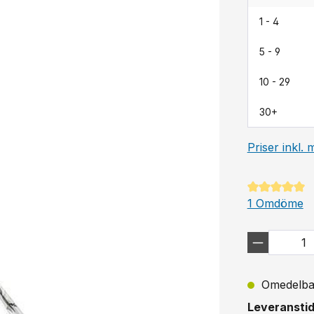
1 - 4
5 - 9
10 - 29
30+
Priser inkl.
Genomsnittli
1 Omdöme
Omedelbart
Leveranstid