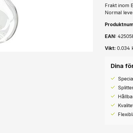
Frakt inom 
Normal leve
Produktnu
EAN:
42505
Vikt:
0.034 
Dina för
Specia
Splitt
Hållba
Kvalit
Flexib