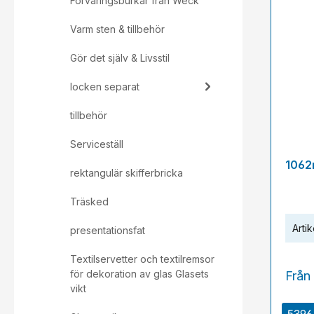
Förvaringsburkar från Weck
Varm sten & tillbehör
Gör det själv & Livsstil
locken separat
tillbehör
Serviceställ
1062
rektangulär skifferbricka
Träsked
Artik
presentationsfat
Textilservetter och textilremsor
för dekoration av glas Glasets
Från
vikt
5396 