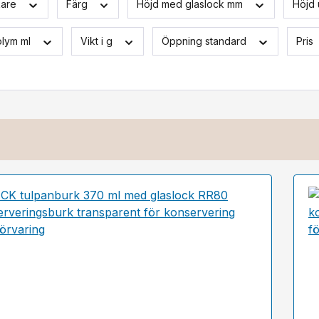
kare
Färg
Höjd med glaslock mm
Höjd 
lym ml
Vikt i g
Öppning standard
Pris