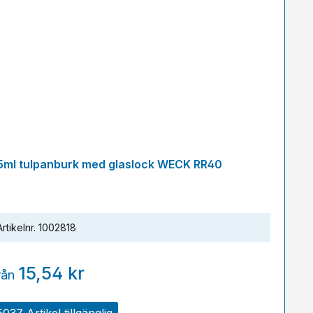
5ml tulpanburk med glaslock WECK RR40
Artikelnr.
1002818
15,54 kr
rån
5037 Artikel tillgänglig