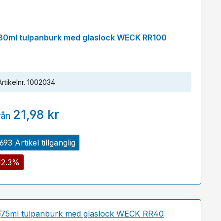
80ml tulpanburk med glaslock WECK RR100
Artikelnr.
1002034
21,98 kr
rån
693 Artikel tillgänglig
12.3%