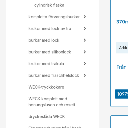
cylindrisk flaska
kompletta förvaringsburkar
370m
krukor med lock av trä
burkar med lock
Artik
burkar med silikonlock
krukor med träkula
Från
burkar med fräschhetslock
WECK-tryckkokare
10975
WECK komplett med
honungslusen och rosett
dryckeslåda WECK