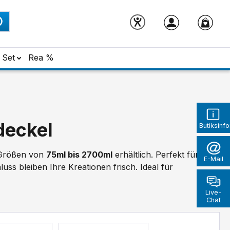
Set
Rea %
deckel
Butiksinf
n Größen von
75ml bis 2700ml
erhältlich. Perfekt für
E-Mail
ss bleiben Ihre Kreationen frisch. Ideal für
Live-
Chat