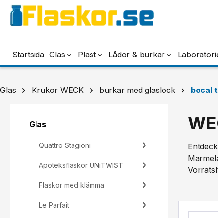
pa till huvudinnehåll
Hoppa till sökning
Hoppa till huvudnavigering
Startsida
Glas
Plast
Lådor & burkar
Laboratori
Glas
Krukor WECK
burkar med glaslock
bocal t
WEC
Glas
Quattro Stagioni
Entdeck
Marmela
Apoteksflaskor UNiTWIST
Vorratsh
Flaskor med klämma
Le Parfait