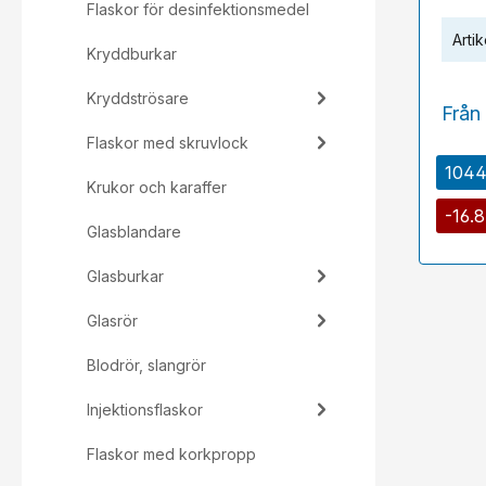
Flaskor för desinfektionsmedel
Artik
Kryddburkar
Kryddströsare
Från
Flaskor med skruvlock
10449
Krukor och karaffer
-16.
Glasblandare
Glasburkar
Glasrör
Blodrör, slangrör
Injektionsflaskor
Flaskor med korkpropp