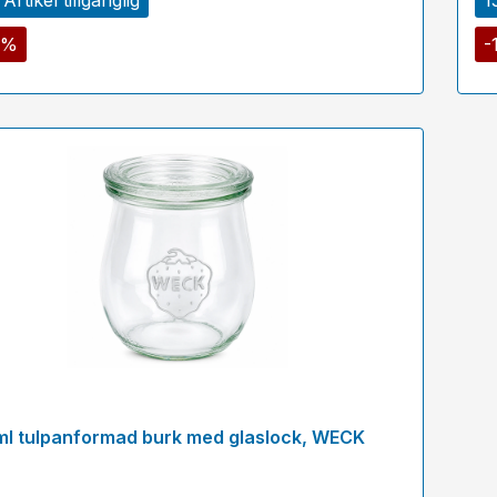
5%
-
ml tulpanformad burk med glaslock, WECK