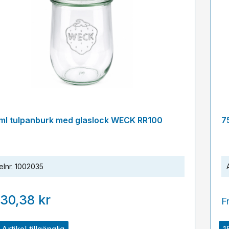
ml tulpanburk med glaslock WECK RR100
7
elnr.
1002035
30,38 kr
F
Artikel tillgänglig
1