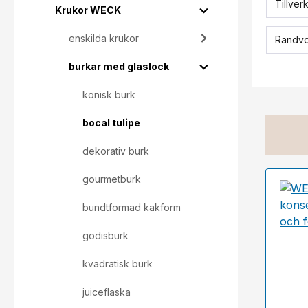
Tillver
Krukor WECK
enskilda krukor
Randvo
burkar med glaslock
konisk burk
bocal tulipe
dekorativ burk
gourmetburk
bundtformad kakform
godisburk
kvadratisk burk
juiceflaska