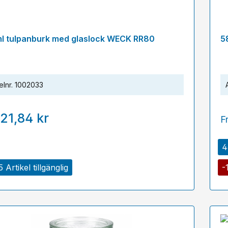
l tulpanburk med glaslock WECK RR80
5
elnr.
1002033
21,84 kr
F
4
 Artikel tillgänglig
-