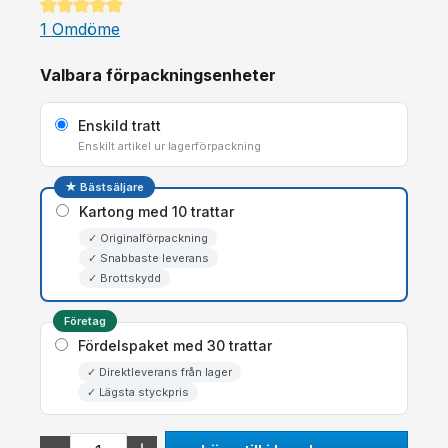
Genomsnittligt betyg på 5 av 5 stjärnor
1 Omdöme
Valbara förpackningsenheter
Enskild tratt
Enskilt artikel ur lagerförpackning
★ Bästsäljare
Kartong med 10 trattar
✓ Originalförpackning
✓ Snabbaste leverans
✓ Brottskydd
Företag
Fördelspaket med 30 trattar
✓ Direktleverans från lager
✓ Lägsta styckpris