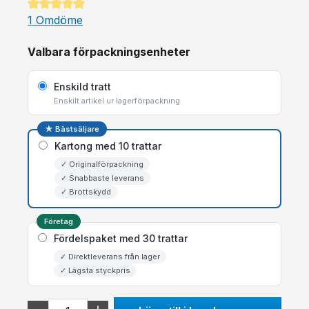
Genomsnittligt betyg på 5 av 5 stjärnor
1 Omdöme
Valbara förpackningsenheter
Enskild tratt
Enskilt artikel ur lagerförpackning
★ Bästsäljare
Kartong med 10 trattar
✓ Originalförpackning
✓ Snabbaste leverans
✓ Brottskydd
Företag
Fördelspaket med 30 trattar
✓ Direktleverans från lager
✓ Lägsta styckpris