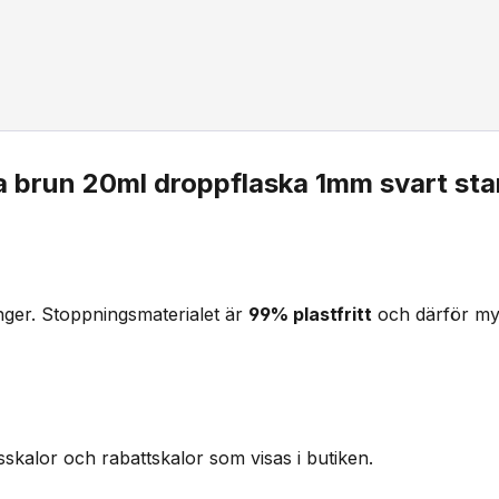
a brun 20ml droppflaska 1mm svart st
ger. Stoppningsmaterialet är
99% plastfritt
och därför m
sskalor och rabattskalor som visas i butiken.