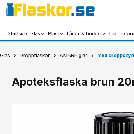
pa till huvudinnehåll
Hoppa till sökning
Hoppa till huvudnavigering
Startsida
Glas
Plast
Lådor & burkar
Laboratori
Glas
Droppflaskor
AMBRÉ glas
med droppsky
Apoteksflaska brun 20