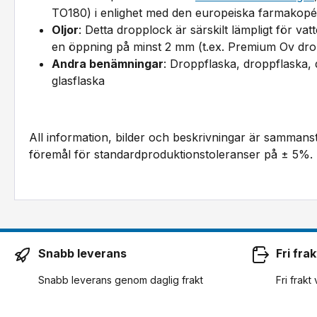
TO180) i enlighet med den europeiska farmakopé
Oljor
: Detta dropplock är särskilt lämpligt för va
en öppning på minst 2 mm (t.ex. Premium Ov drop
Andra benämningar
: Droppflaska, droppflaska, 
glasflaska
All information, bilder och beskrivningar är sammans
föremål för standardproduktionstoleranser på ± 5%.
Snabb leverans
Fri frak
Snabb leverans genom daglig frakt
Fri frakt