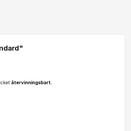
andard"
ycket
återvinningsbart
.