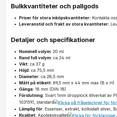
Bulkkvantiteter och pallgods
Priser för stora inköpskvantiteter:
Kontakta oss
Leveranstid och frakt av stora kvantiteter:
Leve
Detaljer och specifikationer
Nominell volym
: 20 ml
Rand full volym
: ca 24 ml
Vikt
: ca 37 g
Höjd
: ca 75,5 mm
Diameter
: ca 28,5 mm
Mått på etikett
: 89,5 mm x 44 mm max (B x H)
Gänga
: 18 mm (DIN 18)
Förslutning
: Svart 1mm dropplock tillverkat av P
103159), standard
Lämplig för
: Essenser, extrakt, kolloidalt silver
Kvalitet
: Apotekskvalitet