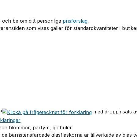
 och be om ditt personliga
prisförslag
.
ranstiden som visas gäller för standardkvantiteter i butiken.
P
med droppinsats 
, Bach blommor, parfym, globuler.
, de bärnstensfärgade glasflaskorna är tillverkade av glas ty