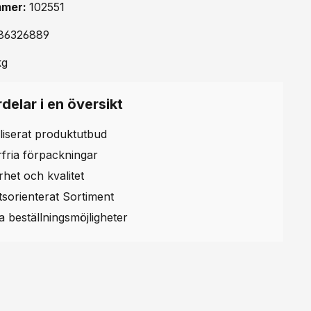
mmer:
102551
86326889
kg
delar i en översikt
liserat produktutbud
erfria förpackningar
rhet och kvalitet
etsorienterat Sortiment
la beställningsmöjligheter