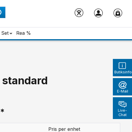
Set
Rea %
Butiksinf
 standard
E-Mail
r*
Live-
Chat
Pris per enhet