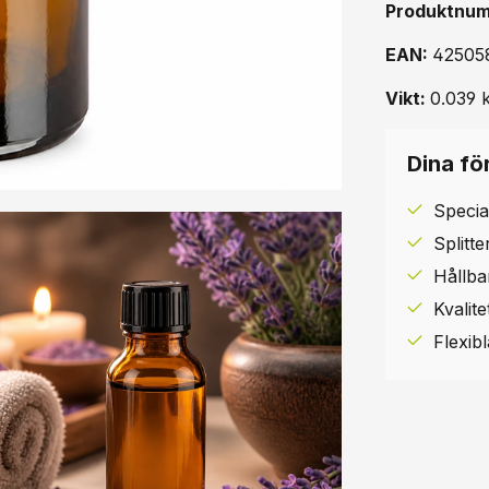
Produktnu
EAN:
42505
Vikt:
0.039 
Dina för
Specia
Splitt
Hållba
Kvalit
Flexib