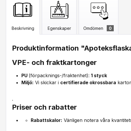
Beskrivning
Egenskaper
Omdömen
0
Produktinformation "Apoteksflask
VPE- och fraktkartonger
PU
(förpacknings-/fraktenhet):
1 styck
Miljö:
Vi skickar i
certifierade okrossbara
karton
.
Priser och rabatter
Rabattskalor:
Vänligen notera våra kvantitet