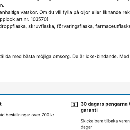
n.
ttenhaltiga vätskor. Om du vill fylla på oljor eller liknand
plock art.nr. 103570)
droppflaska, skruvflaska, förvaringsflaska, farmaceutflask
tällda med bästa möjliga omsorg. De är icke-bindande. Med 
t
30 dagars pengarna t
garanti
 vid beställningar över 700 kr
Skicka bara tillbaka vara
dagar