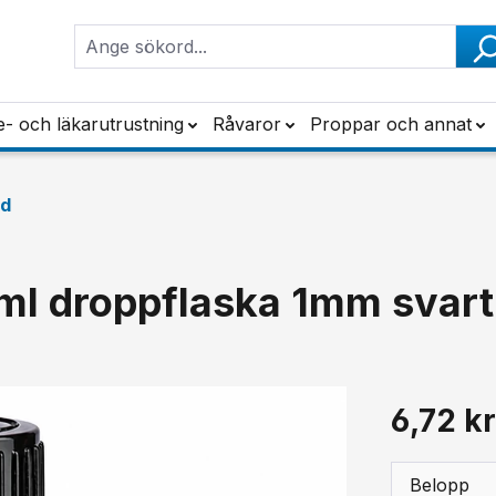
e- och läkarutrustning
Råvaror
Proppar och annat
dd
ml droppflaska 1mm svart
6,72 k
Belopp