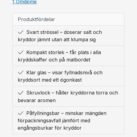
Genomsnittligt betyg på 5 av 5 stjärnor
1 Omdöme
Produktfördelar
Svart strössel – doserar salt och
kryddor jämnt utan att klumpa sig
Kompakt storlek – får plats i alla
kryddskaffer och på matbordet
Klar glas – visar fyllnadsnivå och
kryddsort med ett ögonkast
Skruvlock – håller kryddorna torra och
bevarar aromen
Påfyllningsbar – minskar mängden
förpackningsavfall jämfört med
engångsburkar för kryddor