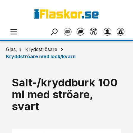
Hoppa till huvudinnehåll
Glas
Kryddströsare
Kryddströare med lock/kvarn
Salt-/kryddburk 100
ml med ströare,
svart