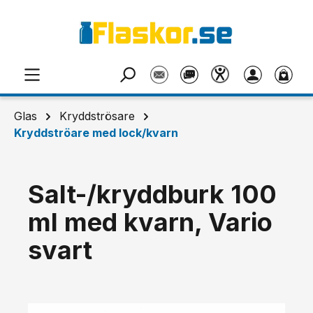
Hoppa till huvudinnehåll
Glas
Kryddströsare
Kryddströare med lock/kvarn
Salt-/kryddburk 100
ml med kvarn, Vario
svart