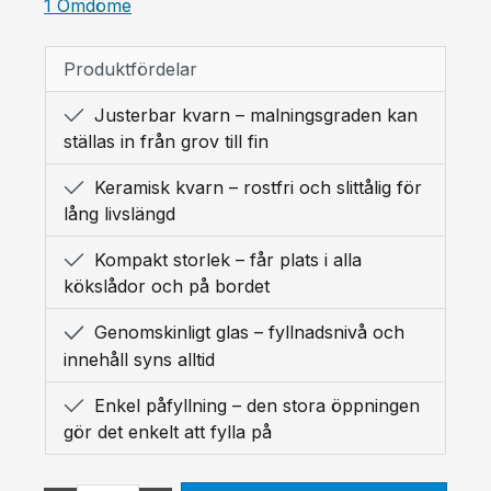
Genomsnittligt betyg på 5 av 5 stjärnor
1 Omdöme
Produktfördelar
Justerbar kvarn – malningsgraden kan
ställas in från grov till fin
Keramisk kvarn – rostfri och slittålig för
lång livslängd
Kompakt storlek – får plats i alla
kökslådor och på bordet
Genomskinligt glas – fyllnadsnivå och
innehåll syns alltid
Enkel påfyllning – den stora öppningen
gör det enkelt att fylla på